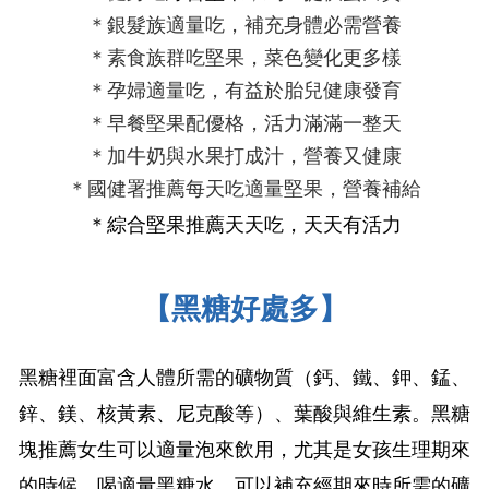
＊銀髮族適量吃，補充身體必需營養
＊素食族群吃堅果，菜色變化更多樣
＊孕婦適量吃，有益於胎兒健康發育
＊早餐堅果配優格，
活力滿滿
一整天
＊加牛奶與水果打成汁，營養又健康
＊國健署推薦每天吃適量堅果，營養補給
＊
綜合堅果推薦
天天吃，天天有活力
【黑糖好處多】
黑糖
裡面富含人體所需的礦物質（鈣、鐵、鉀、錳、
鋅、鎂、核黃素、尼克酸等）、葉酸與維生素。
黑糖
塊推薦
女生可以適量泡來飲用
，尤其是女孩生理期來
的時候，喝適量黑糖水，可以補充經期來時所需的礦