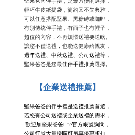
堅果爸爸
伴手禮，
是最方便的選擇，
輕巧牛皮紙提袋，簡約又不失典雅，
可以任意搭配堅果、黑糖磚或咖啡，
有別傳統伴手禮，有面子也有裡子，
超值的內容，不再煩惱送禮要送啥。
讓您不僅送禮，也能送健康給親友
，
過年送禮
、
中秋送禮
、公司
送禮
等，
堅果爸爸是您最佳
伴手禮推薦
選擇
。
【企業送禮推薦】
堅果爸爸的伴手禮是
送禮推薦
首選，
若您有公司送禮或企業送禮的需求，
歡迎加堅果爸爸Line官方帳號詢問，
公司行號大量採購可另享優惠折扣。