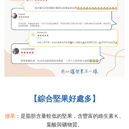
【綜合堅果好處多】
腰果
：是脂肪含量較低的堅果，含豐富的維生素Ｋ、
葉酸與礦物質。