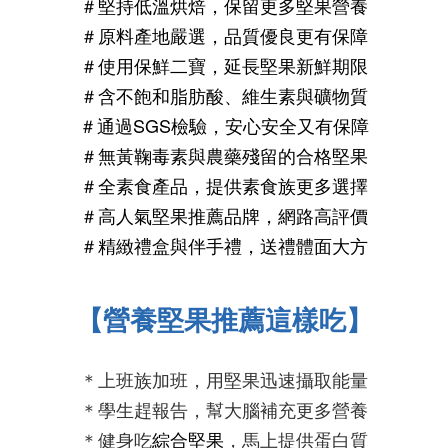
＃堅持低溫烘焙，保留更多堅果營養
＃原料產地嚴選，品質優良更有保障
＃使用保鮮二寶，延長堅果新鮮期限
＃含不飽和脂肪酸、維生素與礦物質
＃通過SGS檢驗，安心安全又有保障
＃無黃鞠毒素與農藥殘留的合格堅果
＃全素食產品，提供素食族更多選擇
＃高人氣
堅果推薦
品牌，網路高評價
＃精緻
禮盒
與
伴手禮
，送禮體面大
方
【營養堅果
推薦這樣吃
】
＊上班族加班，用堅果迅速攝取能量
＊學生趕報告，幫大腦補充更多營養
＊健身吃
綜合堅果
，馬上提供蛋白質