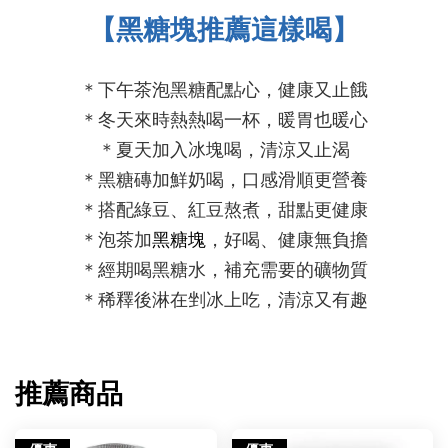
【
黑糖塊推薦這樣喝
】
＊下午茶泡黑糖配點心，健康又止餓
＊冬天來時熱熱喝一杯，暖胃也暖心
＊夏天加入冰塊喝，清涼又止渴
＊
黑糖磚加鮮奶喝，口感滑順更營養
＊搭配綠豆、紅豆熬煮，甜點更健康
＊泡茶加
黑糖塊
，好喝、健康無負擔
＊經期喝黑糖水，補充需要的礦物質
＊稀釋後淋在剉冰上吃，清涼又有趣
推薦商品