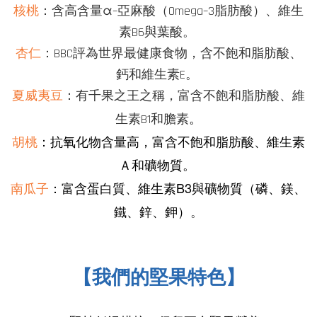
核桃
：含高含量α–亞麻酸（Omega
–
3脂肪酸）、
維生
素B6
與
葉酸。
杏仁
：BBC評為世界最健康食物，含不飽和脂肪酸、
鈣和維生素E。
夏威夷豆
：有千果之王之稱，富含不飽和脂肪酸、維
。
生素B1和膽素
胡桃
：抗氧化物含量高，富含不飽和脂肪酸、維生素
Ａ和礦物質。
南瓜子
：富含蛋白質、
維生素B3與
礦物質（磷、鎂、
鐵、鋅、鉀）
。
【我們的堅果特色】