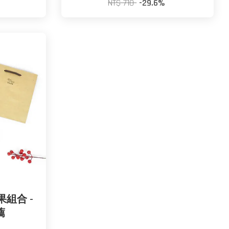
NT$ 710
-29.6%
果組合 -
薦