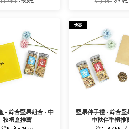
NT$ 1,110
-28.8%
NT$ 870
-27.6%
優惠
 - 綜合堅果組合 - 中
堅果伴手禮 - 綜合堅
秋禮盒推薦
中秋伴手禮推
從
NT$ 579
起
從
NT$ 499
起