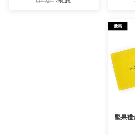
NT$ 740
-28.4%
優惠
堅果禮盒