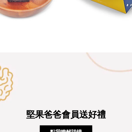
堅果爸爸會員送好禮