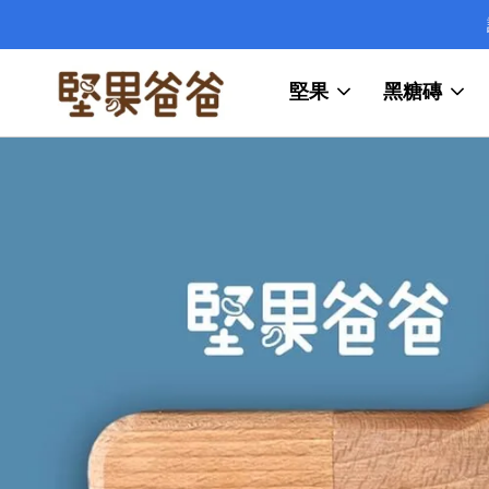
堅果
黑糖磚